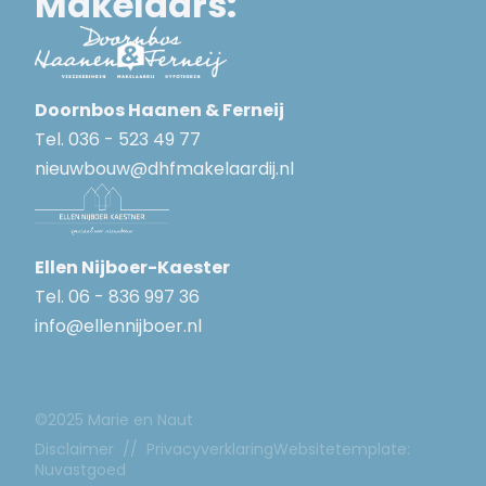
Makelaars:
Doornbos Haanen & Ferneij
Tel.
036 - 523 49 77
nieuwbouw@dhfmakelaardij.nl
Ellen Nijboer-Kaester
Tel.
06 - 836 997 36
info@ellennijboer.nl
©2025 Marie en Naut
Disclaimer
//
Privacyverklaring
Websitetemplate:
Nuvastgoed